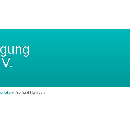
igung
.V.
erfälle
Gerhard Heinisch