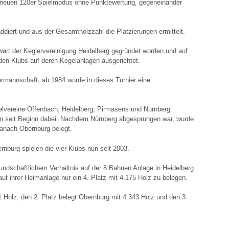
 neuen 120er Spielmodus ohne Punktewertung, gegeneinander
diert und aus der Gesamtholzzahl die Platzierungen ermittelt.
wart der Keglervereinigung Heidelberg gegründet worden und auf
den Klubs auf deren Kegelanlagen ausgerichtet.
rmannschaft, ab 1984 wurde in dieses Turnier eine
lvereine Offenbach, Heidelberg, Pirmasens und Nürnberg.
n seit Beginn dabei. Nachdem Nürnberg abgesprungen war, wurde
danach Obernburg belegt.
rnburg spielen die vier Klubs nun seit 2003.
undschaftlichem Verhältnis auf der 8 Bahnen Anlage in Heidelberg
auf ihrer Heimanlage nur ein 4. Platz mit 4.175 Holz zu belegen.
 Holz, den 2. Platz belegt Obernburg mit 4.343 Holz und den 3.